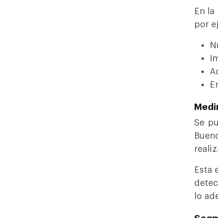
En la
por e
N
I
A
En
Medi
Se pu
Bueno
reali
Esta 
detec
lo ad