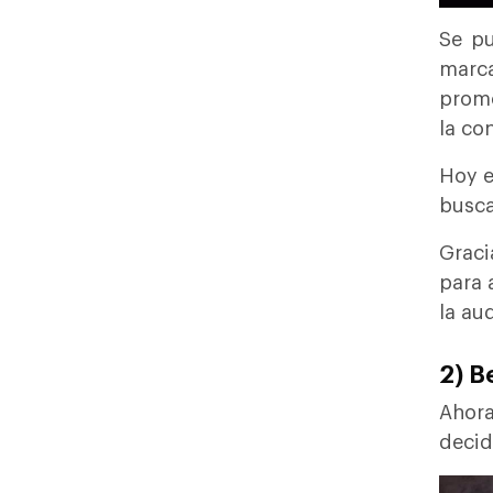
Se pu
marca
promo
la co
Hoy e
busca
Graci
para 
la au
2) B
Ahora
decid