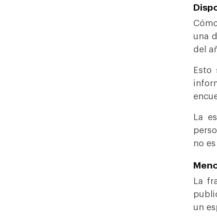
Dispo
Cómo 
una d
del a
Esto 
infor
encu
La e
perso
no es
Meno
La fr
publi
un es