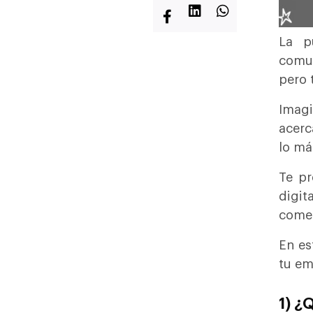
La p
comun
pero 
Imagi
acerc
lo má
Te pr
digit
comen
En es
tu em
1) ¿