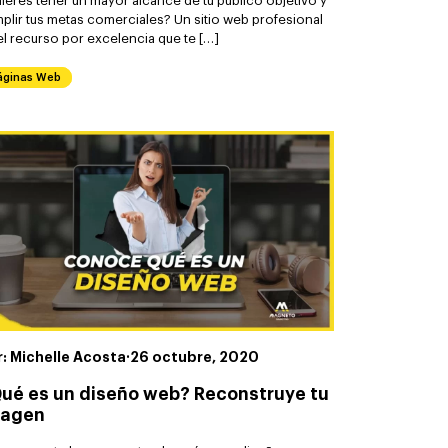
ieres tener un mayor alcance de tu público objetivo y
plir tus metas comerciales? Un sitio web profesional
el recurso por excelencia que te […]
áginas Web
r: Michelle Acosta
·
26 octubre, 2020
ué es un diseño web? Reconstruye tu
magen