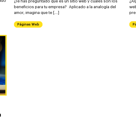
tado
¿Te has preguntado qué es un sitio web y cuáles son los
¿Al
beneficios para tu empresa? Aplicado a la analogía del
web
amor, imagina que te […]
pre
Páginas Web
P
a