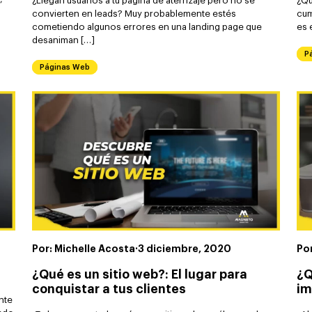
¿Llegan usuarios a tu página de aterrizaje pero no se
¿Qu
convierten en leads? Muy probablemente estés
cum
cometiendo algunos errores en una landing page que
es 
desaniman […]
P
Páginas Web
Por: Michelle Acosta
·
3 diciembre, 2020
Po
¿Qué es un sitio web?: El lugar para
¿Q
conquistar a tus clientes
i
nte