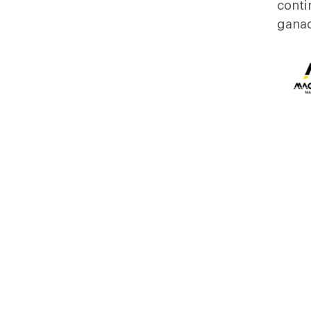
conti
ganad