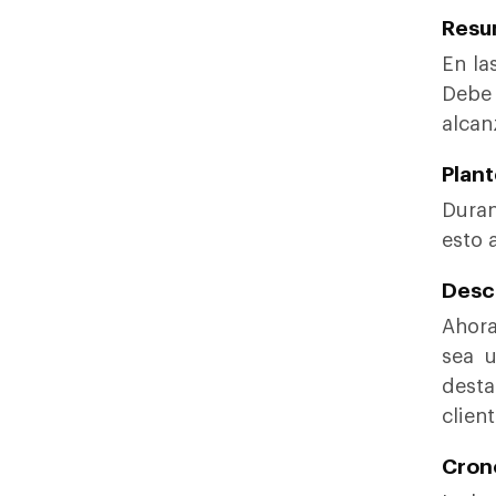
Resu
En la
Debe
alcan
Plant
Duran
esto 
Descr
Ahora
sea u
desta
clien
Cron