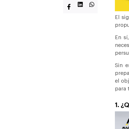
El si
propu
En sí
neces
persu
Sin 
prepa
el ob
para t
1. ¿