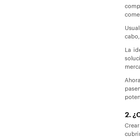
comp
comer
Usual
cabo,
La id
soluc
merc
Ahora
pase
poten
2. ¿
Crear
cubri