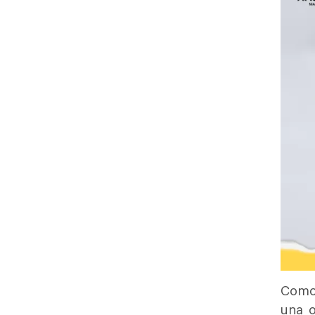
Como 
una o