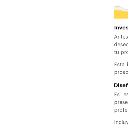
Inves
Antes
deseo
tu pr
Esta 
prosp
Dise
Es e
prese
profe
Inclu