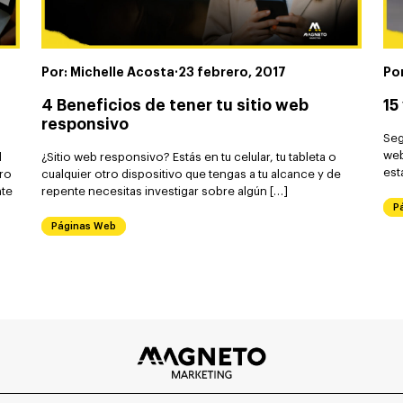
Por: Michelle Acosta
·
23 febrero, 2017
Po
4 Beneficios de tener tu sitio web
15
responsivo
Seg
web
l
¿Sitio web responsivo? Estás en tu celular, tu tableta o
est
ero
cualquier otro dispositivo que tengas a tu alcance y de
nte
repente necesitas investigar sobre algún […]
P
Páginas Web