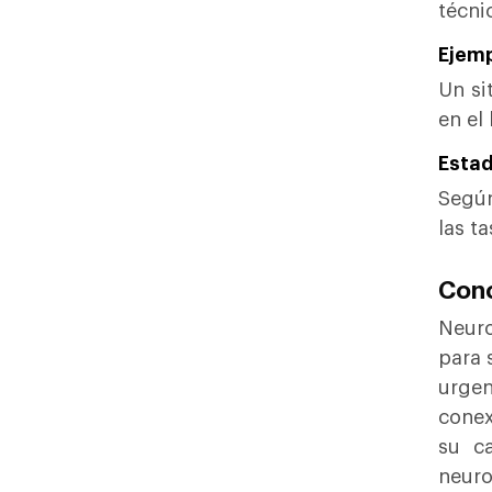
técni
Ejemp
Un si
en el
Estad
Según
las t
Conc
Neuro
para 
urgen
conex
su ca
neuro