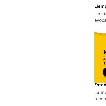
Ejemp
Un st
evoca
Estad
La in
recon