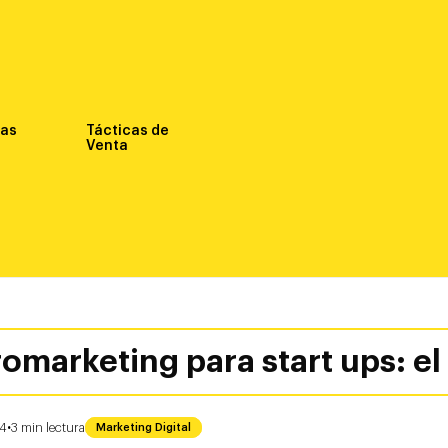
nas
Tácticas de
Venta
romarketing para start ups: e
·
24
3
min
lectura
Marketing Digital