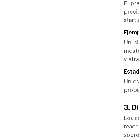
El pr
preci
start
Ejemp
Un s
mostr
y atr
Estad
Un es
prope
3. D
Los c
reacc
sobre