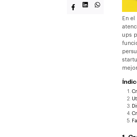
En el
atenc
ups p
funci
pers
start
mejor
Índi
Cr
Ut
Di
Cr
Fa