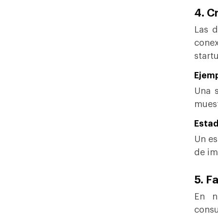
4. C
Las d
conex
start
Ejemp
Una s
muest
Estad
Un es
de im
5. F
En n
consu