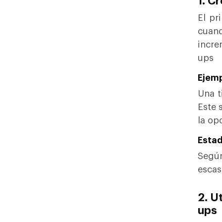
1. C
El pr
cuand
incre
ups
Ejemp
Una t
Este 
la op
Estad
Según
escas
2. U
ups