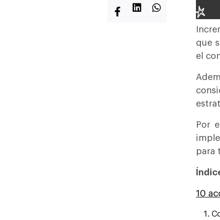
Incre
que s
el co
Adem
consi
estra
Por e
imple
para 
Índic
10 ac
Co