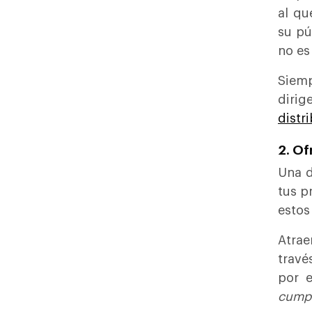
al qu
su pú
no es 
Siem
diri
distr
2. Of
Una d
tus p
estos
Atrae
travé
por 
cumpl