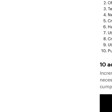
Of
Te
N
Cr
Ha
Ut
Cr
Ut
Pu
10 a
Incre
neces
cumpl