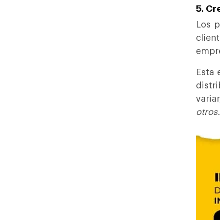
5. Cr
Los p
clien
empr
Esta 
distr
varia
otros.