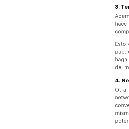
3. Te
Ademá
hace
compe
Esto 
puede
haga 
del m
4. N
Otra
netw
conve
mismo
poten