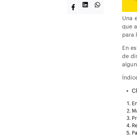
Una e
que a
para 
En e
s
de di
algun
Índic
C
En
Ma
Pr
Re
Pa