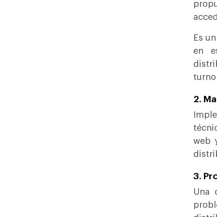
propu
acced
Es un
en e
distr
turno
2. Ma
Imple
técni
web y
distr
3. Pr
Una d
prob