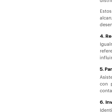
distr
Estos
alca
desem
4. R
Igual
refer
influ
5. Pa
Asist
con p
conta
6. In
Ident