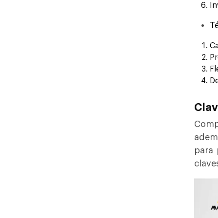
In
T
Ca
Pr
Fl
De
Clav
Compr
ademá
para 
clave