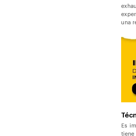
exha
exper
una r
Técn
Es im
tiene