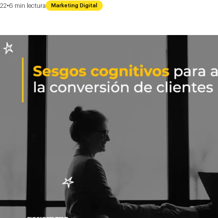
·
022
6
min
lectura
Marketing Digital