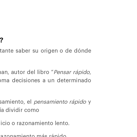
?
rtante saber su origen o de dónde
n, autor del libro “
Pensar rápido,
oma decisiones a un determinado
samiento, el
pensamiento rápido
y
ría dividir como
uicio o razonamiento lento.
 razonamiento más rápido.