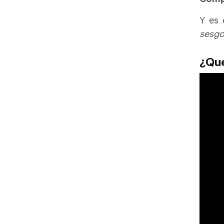
Y es 
sesgo
¿Qué