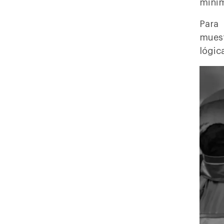
minim
Para 
muest
lógic