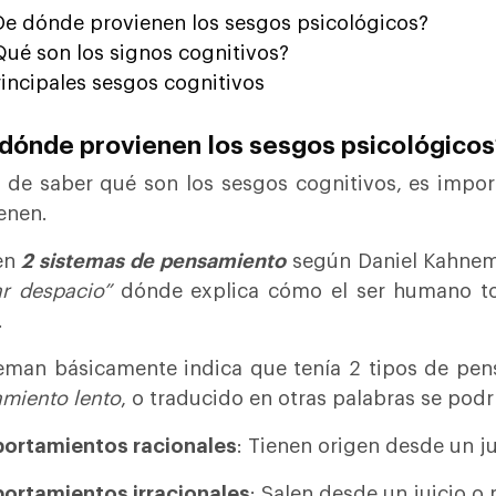
De dónde provienen los sesgos psicológicos?
Qué son los signos cognitivos?
rincipales sesgos cognitivos
dónde provienen los sesgos psicológicos
 de saber qué son los sesgos cognitivos, es impo
enen.
en
2 sistemas de pensamiento
según Daniel Kahnema
r despacio”
dónde
explica cómo el ser humano t
.
man básicamente indica que tenía 2 tipos de pen
miento lento
, o traducido en otras palabras se pod
ortamientos racionales
: Tienen origen desde un j
ortamientos irracionales
: Salen desde un juicio o