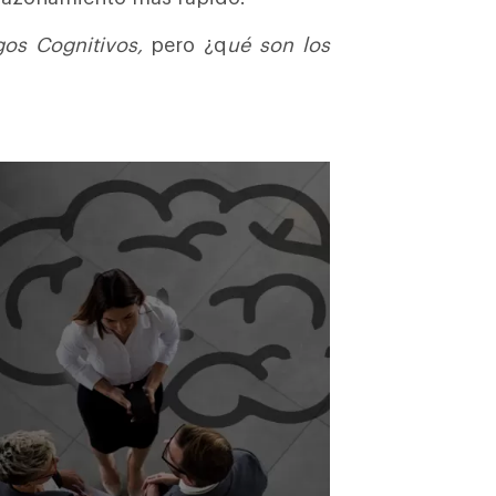
gos Cognitivos,
pero ¿q
ué son los