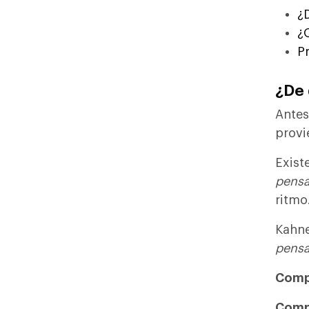
¿
¿
P
¿De 
Antes
provi
Exist
pensa
ritmo
Kahne
pensa
Comp
Comp