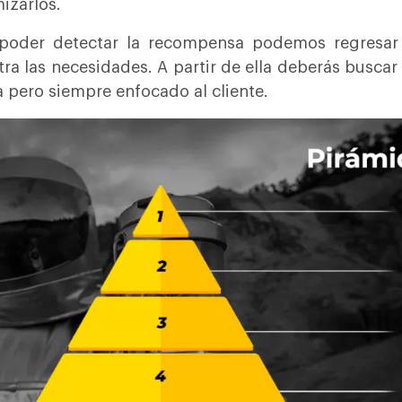
izarlos.
poder detectar la recompensa podemos regresar
ra las necesidades. A partir de ella deberás busca
a pero siempre enfocado al cliente.