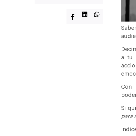
Saber
audie
Decim
a tu
accio
emoci
Con 
podem
Si qu
para 
Índic