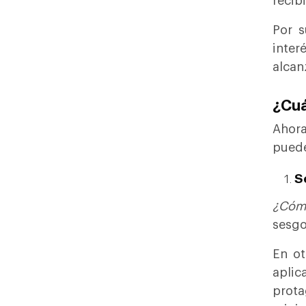
recib
Por s
inter
alcan
¿Cuá
Ahora
puede
S
¿Cóm
sesgo
En ot
aplic
prot