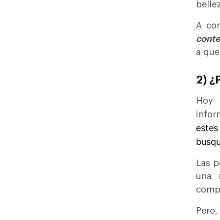
belle
A com
conte
a que
2) ¿
Hoy 
infor
estes
busq
Las p
una
compa
Pero