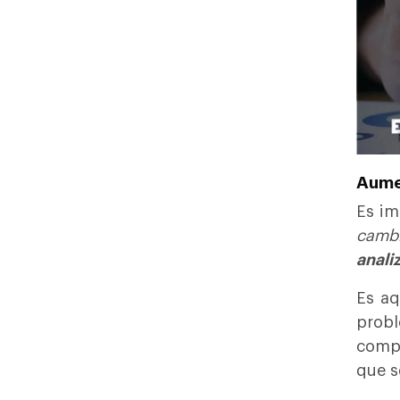
Aume
Es im
camb
anali
Es aq
probl
compr
que s