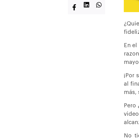
¿Quie
fidel
En el
razon
mayor
¡Por 
al fi
más, 
Pero 
video
alcan
No ti