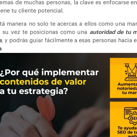
emas de muchas personas, la clave es enfocarse en 
iene tu cliente potencial.
tá manera no solo te acercas a ellos como una ma
 su vez te posicionas como una
autoridad de tu m
a
, y podrás guiar fácilmente a esas personas hacia 
ayuda