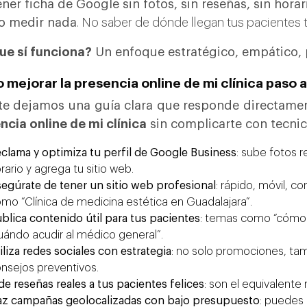
ner ficha de Google sin fotos, sin reseñas, sin horar
o medir nada
. No saber de dónde llegan tus pacientes t
ue sí funciona?
Un enfoque estratégico, empático, 
mejorar la presencia online de mi clínica paso 
te dejamos una guía clara que responde directame
ncia online de mi clínica
sin complicarte con tecni
clama y optimiza tu perfil de Google Business
: sube fotos r
rario y agrega tu sitio web.
egúrate de tener un sitio web profesional
: rápido, móvil, c
mo “Clínica de medicina estética en Guadalajara”.
blica contenido útil para tus pacientes
: temas como “cómo s
uándo acudir al médico general”.
iliza redes sociales con estrategia
: no solo promociones, ta
nsejos preventivos.
de reseñas reales a tus pacientes felices
: son el equivalent
z campañas geolocalizadas con bajo presupuesto
: puedes