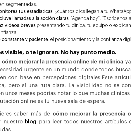
en segmentadas.
nitorea tus estadísticas
: ¿cuántos clics llegan a tu WhatsA
cluye llamadas a la acción claras
: “Agenda hoy”, “Escríbenos ah
z videos breves
presentando tu clínica, tu equipo o explic
nfianza.
 constante y paciente
: el posicionamiento y la confianza dig
s visible, o te ignoran. No hay punto medio.
r
cómo mejorar la presencia online de mi clínica
ya
ecesidad urgente en un mundo donde todos busca
gen con base en percepciones digitales.Este artícu
a, pero sí una ruta clara. La visibilidad no se co
en unos meses podrías notar lo que muchas clínicas
putación online es tu nueva sala de espera.
uieres saber más de
cómo mejorar la presencia on
ar nuestro
blog
para leer todos nuestros artículos 
udas.