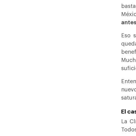
basta
Méxi
antes
Eso s
qued
benef
Much
sufic
Ente
nuevo
satur
El ca
La Cl
Todos