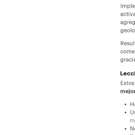
Imple
activ
agreg
geolo
Resu
comen
graci
Lecci
Estos
mejor
Ha
U
m
No