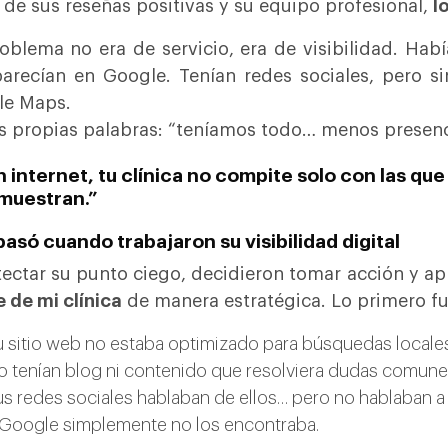
 de sus reseñas positivas y su equipo profesional,
l
oblema no era de servicio, era de visibilidad. Habí
arecían en Google. Tenían redes sociales, pero sin
le Maps.
s propias palabras: “teníamos todo… menos presenc
n internet, tu clínica no compite solo con las qu
 muestran.”
asó cuando trabajaron su visibilidad digital
tectar su punto ciego, decidieron tomar acción y a
e de mi clínica
de manera estratégica. Lo primero fue
 sitio web no estaba optimizado para búsquedas locales
 tenían blog ni contenido que resolviera dudas comunes
s redes sociales hablaban de ellos… pero no hablaban a 
 Google simplemente no los encontraba.