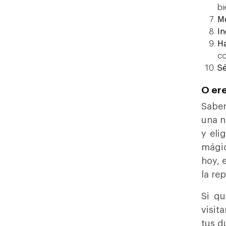
bi
Mo
In
Ha
co
Sé
O ere
Sabe
una n
y eli
mágic
hoy, 
la re
Si q
visit
tus d