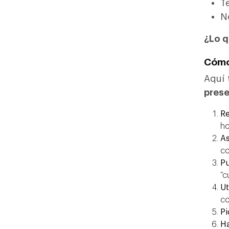
Te
N
¿Lo q
Cómo 
Aquí 
prese
Re
ho
As
co
Pu
“c
Ut
co
Pi
Ha