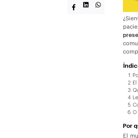
¿Sien
paci
prese
comu
comp
Índi
Po
El
Qu
Le
Có
O 
Por q
El mu