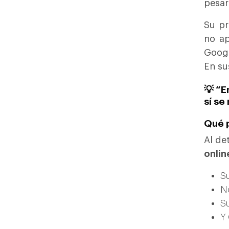
pesar
Su pr
no ap
Goog
En su
💡 “E
sí se
Qué p
Al de
onlin
Su
No
Su
Y