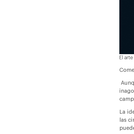
El arte
Comen
Aunqu
inago
campo
La id
las c
puede 