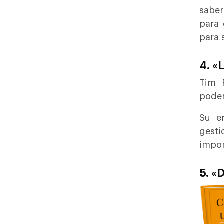
saber
para
para 
4. «
Tim F
podem
Su e
gesti
impor
5. «