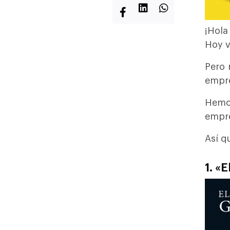
¡Hola
Hoy v
Pero 
empre
Hemos
empre
Así q
1. «