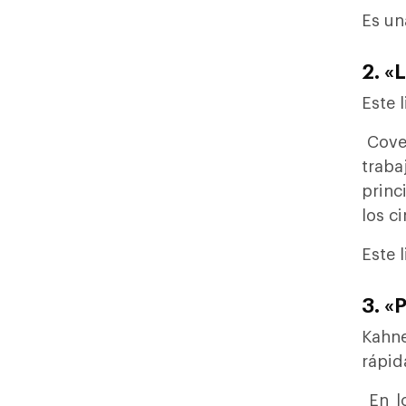
Es un
2. «
Este 
Covey
trab
princ
los c
Este 
3. «
Kahne
rápida
En lo