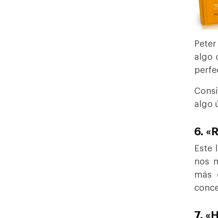
Peter
algo 
perfe
Consi
algo 
6. «
Este 
nos m
más 
conce
7. «