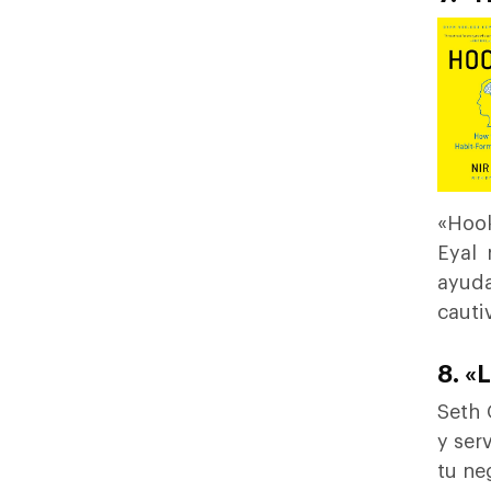
«Hook
Eyal 
ayuda
cauti
8. «
Seth 
y ser
tu ne